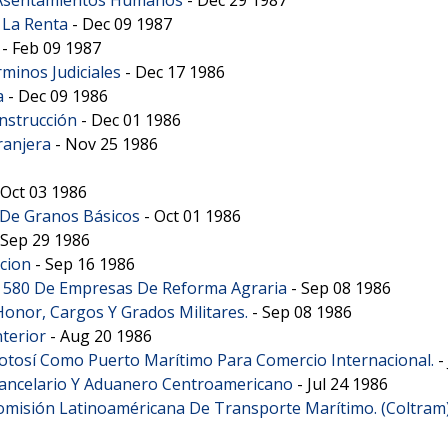
 La Renta
-
Dec 09 1987
-
Feb 09 1987
minos Judiciales
-
Dec 17 1986
a
-
Dec 09 1986
nstrucción
-
Dec 01 1986
ranjera
-
Nov 25 1986
Oct 03 1986
 De Granos Básicos
-
Oct 01 1986
Sep 29 1986
cion
-
Sep 16 1986
o. 580 De Empresas De Reforma Agraria
-
Sep 08 1986
onor, Cargos Y Grados Militares.
-
Sep 08 1986
terior
-
Aug 20 1986
Potosí Como Puerto Marítimo Para Comercio Internacional.
-
Arancelario Y Aduanero Centroamericano
-
Jul 24 1986
 Comisión Latinoaméricana De Transporte Marítimo. (Coltram)