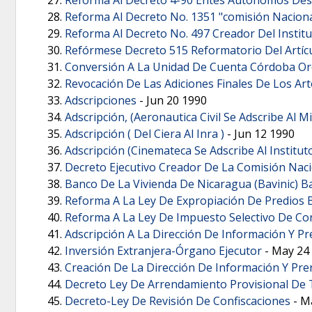
Reforma Al Decreto No. 1351 "comisión Naciona
Reforma Al Decreto No. 497 Creador Del Insti
Refórmese Decreto 515 Reformatorio Del Artíc
Conversión A La Unidad De Cuenta Córdoba O
Revocación De Las Adiciones Finales De Los Art
Adscripciones
-
Jun 20 1990
Adscripción, (Aeronautica Civil Se Adscribe Al 
Adscripción ( Del Ciera Al Inra )
-
Jun 12 1990
Adscripción (Cinemateca Se Adscribe Al Institu
Decreto Ejecutivo Creador De La Comisión Nac
Banco De La Vivienda De Nicaragua (Bavinic) B
Reforma A La Ley De Expropiación De Predios 
Reforma A La Ley De Impuesto Selectivo De C
Adscripción A La Dirección De Información Y P
Inversión Extranjera-Órgano Ejecutor
-
May 24
Creación De La Dirección De Información Y Pre
Decreto Ley De Arrendamiento Provisional De 
Decreto-Ley De Revisión De Confiscaciones
-
M