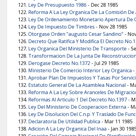
Ley De Presupuesto 1986
-
Dec 28 1985
Reforma A La Ley Organica De La Comisión De
Ley De Ordenamiento Monetario Apertura De Cu
Ley De Impuesto De Timbres
-
Nov 28 1985
Otorgase Orden "augusto Cesar Sandino"
-
Nov
Decreto Que Ratifica Y Modifica El Decreto No.
Ley Organica Del Ministerio De Transporte
-
Se
Transformacion De La Junta De Reconstruccio
Derogase Decreto No.1372
-
Jul 29 1985
Ministerio De Comercio Interior Ley Organica
-
Aprobar Plan De Impuestos Y Tasas Por Servicio
Estatuto General De La Asamblea Nacional
-
Ma
Reforma A La Ley Sobre Aranceles De Migracion
Reformas Al Articulo 1 Del Decreto No.1397
-
M
Ley Del Ministerio De Cooperacion Externa
-
Ma
Ley De Disolucion Del C.n.p. Y Traslado De Funci
Declaratoria De Utilidad Publica
-
Mar 11 1985
Adicion A La Ley Organica Del Inaa
-
Jan 30 198
Creación Del Consejo Nacional De Planificación