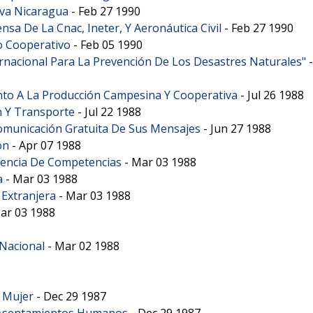
eva Nicaragua
-
Feb 27 1990
sa De La Cnac, Ineter, Y Aeronáutica Civil
-
Feb 27 1990
o Cooperativo
-
Feb 05 1990
ernacional Para La Prevención De Los Desastres Naturales"
to A La Producción Campesina Y Cooperativa
-
Jul 26 1988
n Y Transporte
-
Jul 22 1988
Comunicación Gratuita De Sus Mensajes
-
Jun 27 1988
ón
-
Apr 07 1988
erencia De Competencias
-
Mar 03 1988
a
-
Mar 03 1988
Extranjera
-
Mar 03 1988
ar 03 1988
 Nacional
-
Mar 02 1988
a Mujer
-
Dec 29 1987
Y Asentamientos Humanos
-
Dec 29 1987