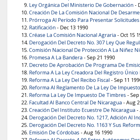
Ley Orgánica Del Ministerio De Gobernación
-
Creación De La Comisión Nacional De Desarme
Prórroga Al Período Para Presentar Solicitudes
Ratificación
-
Dec 13 1990
Créase La Comisión Nacional Agraria
-
Oct 15 
Derogación Del Decreto No. 307 Ley Que Regul
Comisión Nacional De Protección A La Niñez N
Promesa A La Bandera
-
Sep 21 1990
Decreto De Aprobación De Programa De Emisione
Reforma A La Ley Creadora Del Registro Único 
Reforma A La Ley Del Recibo Fiscal
-
Sep 11 199
Reforma Al Reglamento De La Ley De Impuesto
Reforma La Ley De Impuesto De Timbres
-
Sep
Facultad Al Banco Central De Nicaragua
-
Aug 2
Creación Del Instituto Ecuestre De Nicaragua
-
Derogación Del Decreto No. 1217, Adición Al In
Derogación Del Decreto No. 1163 Y Sus Refor
Emisión De Córdobas
-
Aug 16 1990
Reforma Al Decreto 4-90 Entes Autónomos Des