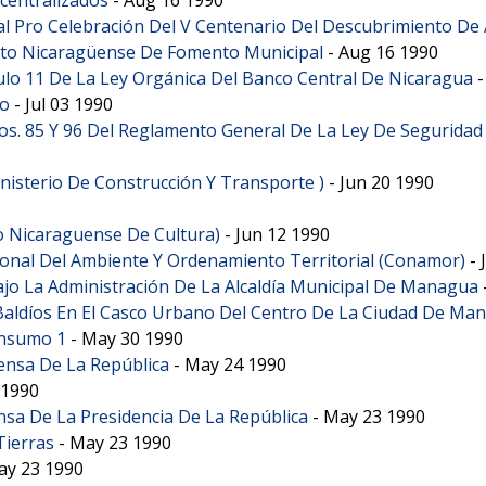
l Pro Celebración Del V Centenario Del Descubrimiento De
tuto Nicaragüense De Fomento Municipal
-
Aug 16 1990
ulo 11 De La Ley Orgánica Del Banco Central De Nicaragua
ro
-
Jul 03 1990
os. 85 Y 96 Del Reglamento General De La Ley De Seguridad 
Ministerio De Construcción Y Transporte )
-
Jun 20 1990
to Nicaraguense De Cultura)
-
Jun 12 1990
ional Del Ambiente Y Ordenamiento Territorial (Conamor)
-
ajo La Administración De La Alcaldía Municipal De Managua
Baldíos En El Casco Urbano Del Centro De La Ciudad De Ma
onsumo 1
-
May 30 1990
rensa De La República
-
May 24 1990
 1990
nsa De La Presidencia De La República
-
May 23 1990
Tierras
-
May 23 1990
ay 23 1990