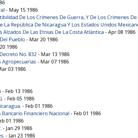
86
al
-
May 15 1986
tibilidad De Los Crímenes De Guerra, Y De Los Crímenes De
tre La República De Nicaragua Y Los Estados Unidos Mexican
Alzados De Las Etnias De La Costa Atlántica
-
Apr 08 1986
 Del Pueblo
-
Mar 20 1986
20 1986
 Decreto No. 832
-
Mar 13 1986
as Agropecuarias
-
Mar 07 1986
ar 03 1986
n
-
Feb 13 1986
).
-
Feb 05 1986
icaragua.
-
Feb 01 1986
 Bancario Financiero Nacional
-
Feb 01 1986
eb 01 1986
.
-
Jan 29 1986
s.
-
Jan 23 1986