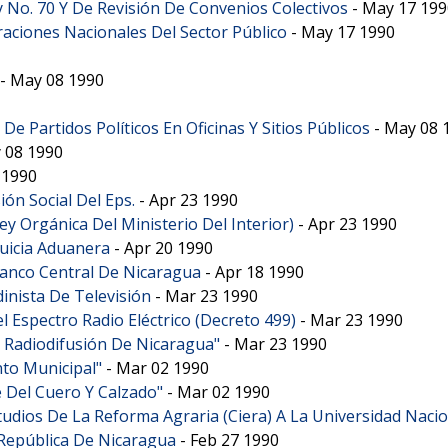
 No. 70 Y De Revisión De Convenios Colectivos
-
May 17 199
aciones Nacionales Del Sector Público
-
May 17 1990
-
May 08 1990
 Partidos Políticos En Oficinas Y Sitios Públicos
-
May 08 
 08 1990
 1990
ión Social Del Eps.
-
Apr 23 1990
ey Orgánica Del Ministerio Del Interior)
-
Apr 23 1990
uicia Aduanera
-
Apr 20 1990
Banco Central De Nicaragua
-
Apr 18 1990
inista De Televisión
-
Mar 23 1990
 Espectro Radio Eléctrico (Decreto 499)
-
Mar 23 1990
e Radiodifusión De Nicaragua"
-
Mar 23 1990
to Municipal"
-
Mar 02 1990
 Del Cuero Y Calzado"
-
Mar 02 1990
studios De La Reforma Agraria (Ciera) A La Universidad Na
 República De Nicaragua
-
Feb 27 1990