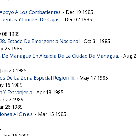
 Apoyo A Los Combatientes.
-
Dec 19 1985
entas Y Limites De Cajas.
-
Dec 02 1985
 08 1985
128, Estado De Emergencia Nacional
-
Oct 31 1985
p 25 1985
n De Managua En Alcaldia De La Ciudad De Managua.
-
Aug 2
Jun 20 1985
s De La Zona Especial Region Iii.
-
May 17 1985
y 16 1985
 Y Extranjeria
-
Apr 18 1985
ar 27 1985
r 26 1985
ones Al C.n.e.s.
-
Mar 15 1985
5
-
Jan 16 1985