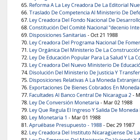
Reforma A La Ley Creadora De La Editorial Nu
Traslado De Competencia Al Ministerio De Defen
Ley Creadora Del Fondo Nacional De Desarroll
Constitución Del Comité Nacional "decenio Int
Disposiciones Sanitarias
-
Oct 21 1988
Ley Creadora Del Programa Nacional De Fomen
Ley Orgánica Del Ministerio De La Construcció
Ley De Educación Popular Para La Salud Y La 
Ley Creadora Del Nuevo Ministerio De Educaci
Disolución Del Ministerio De Justicia Y Transf
Disposiciones Relativas A La Moneda Extranjer
Exportaciones De Bienes Cobrados En Moneda 
Facultades Al Banco Central De Nicaragua 2
-
M
Ley De Conversión Monetaria
-
Mar 02 1988
Ley Que Regula El Ingreso Y Salida De Moneda
Ley Monetaria 1
-
Mar 01 1988
Apruébase Presupuesto - 1988
-
Dec 29 1987
Ley Creadora Del Instituto Nicaragüense De L
Ley De Empresas Del Ministerio De Vivienda 