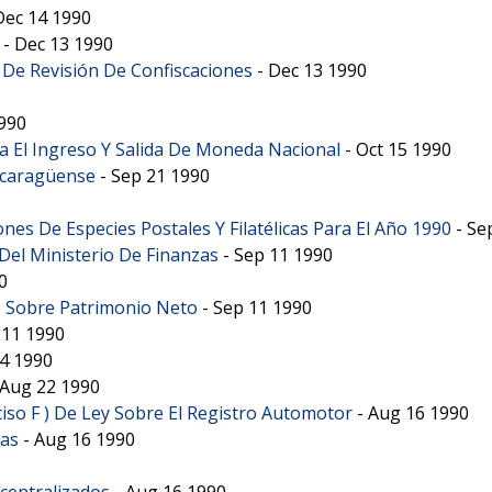
Dec 14 1990
-
Dec 13 1990
 De Revisión De Confiscaciones
-
Dec 13 1990
1990
a El Ingreso Y Salida De Moneda Nacional
-
Oct 15 1990
icaragüense
-
Sep 21 1990
s De Especies Postales Y Filatélicas Para El Año 1990
-
Se
Del Ministerio De Finanzas
-
Sep 11 1990
0
 Sobre Patrimonio Neto
-
Sep 11 1990
 11 1990
4 1990
Aug 22 1990
ciso F ) De Ley Sobre El Registro Automotor
-
Aug 16 1990
mas
-
Aug 16 1990
centralizados
-
Aug 16 1990