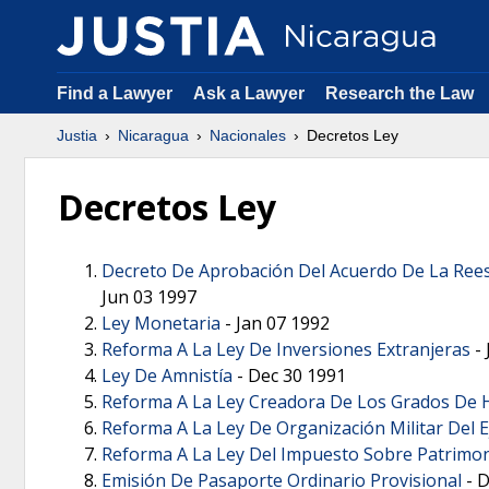
Find a Lawyer
Ask a Lawyer
Research the Law
Justia
Nicaragua
Nacionales
Decretos Ley
Decretos Ley
Decreto De Aprobación Del Acuerdo De La Reest
Jun 03 1997
Ley Monetaria
-
Jan 07 1992
Reforma A La Ley De Inversiones Extranjeras
-
Ley De Amnistía
-
Dec 30 1991
Reforma A La Ley Creadora De Los Grados De H
Reforma A La Ley De Organización Militar Del E
Reforma A La Ley Del Impuesto Sobre Patrimo
Emisión De Pasaporte Ordinario Provisional
-
D