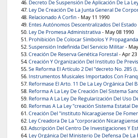
Decreto De Suspensión De Aplicación De La Ley
Ley De Creación De La Junta General De Corpor
Relacionado A Corfin
-
May 11 1990
Entes Autónomos Descentralizados Del Estado
Ley De Promesa Administrativa
-
May 08 1990
Prohibición De Colocar Símbolos Y Propaganda De
Suspensión Indefinida Del Servicio Militar
-
May
Creación De Reserva Genética Forestal
-
Apr 23
Creación Y Organización Del Instituto De Previs
Se Reforma El Artículo 2 Del "decreto No. 285 (L
Instrumentos Musicales Importados Con Franq
Reformase El Arto. 11 De La Ley Orgánica Del 
Reforma A La Ley De Creación Del Sistema Sand
Reforma A La Ley De Regularización Del Uso Del
Reformas A La Ley "creación Sistema Estatal D
Creación Del "instituto Nicaragüense De Fomen
Ley Creadora De La "corporación Nicaragüense
Adscripción Del Centro De Investigaciones Y E
Ley Orgánica Del Ministerio De Defensa De La