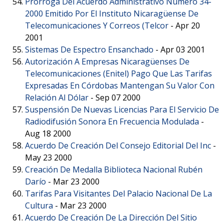
Prórroga Del Acuerdo Administrativo Número 34-
2000 Emitido Por El Instituto Nicaragüense De
Telecomunicaciones Y Correos (Telcor
-
Apr 20
2001
Sistemas De Espectro Ensanchado
-
Apr 03 2001
Autorización A Empresas Nicaragüenses De
Telecomunicaciones (Enitel) Pago Que Las Tarifas
Expresadas En Córdobas Mantengan Su Valor Con
Relación Al Dólar
-
Sep 07 2000
Suspensión De Nuevas Licencias Para El Servicio De
Radiodifusión Sonora En Frecuencia Modulada
-
Aug 18 2000
Acuerdo De Creación Del Consejo Editorial Del Inc
-
May 23 2000
Creación De Medalla Biblioteca Nacional Rubén
Darío
-
Mar 23 2000
Tarifas Para Visitantes Del Palacio Nacional De La
Cultura
-
Mar 23 2000
Acuerdo De Creación De La Dirección Del Sitio