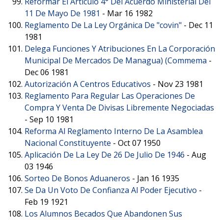
Reformar El Artículo 4° Del Acuerdo Ministerial Del
11 De Mayo De 1981
-
Mar 16 1982
Reglamento De La Ley Orgánica De "covin"
-
Dec 11
1981
Delega Funciones Y Atribuciones En La Corporación
Municipal De Mercados De Managua) (Commema
-
Dec 06 1981
Autorización A Centros Educativos
-
Nov 23 1981
Reglamento Para Regular Las Operaciones De
Compra Y Venta De Divisas Libremente Negociadas
-
Sep 10 1981
Reforma Al Reglamento Interno De La Asamblea
Nacional Constituyente
-
Oct 07 1950
Aplicación De La Ley De 26 De Julio De 1946
-
Aug
03 1946
Sorteo De Bonos Aduaneros
-
Jan 16 1935
Se Da Un Voto De Confianza Al Poder Ejecutivo
-
Feb 19 1921
Los Alumnos Becados Que Abandonen Sus