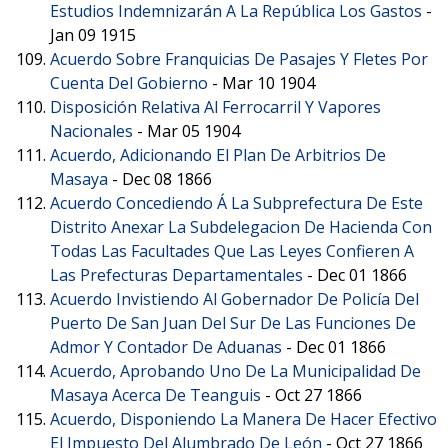
Estudios Indemnizarán A La República Los Gastos
-
Jan 09 1915
Acuerdo Sobre Franquicias De Pasajes Y Fletes Por
Cuenta Del Gobierno
-
Mar 10 1904
Disposición Relativa Al Ferrocarril Y Vapores
Nacionales
-
Mar 05 1904
Acuerdo, Adicionando El Plan De Arbitrios De
Masaya
-
Dec 08 1866
Acuerdo Concediendo Á La Subprefectura De Este
Distrito Anexar La Subdelegacion De Hacienda Con
Todas Las Facultades Que Las Leyes Confieren A
Las Prefecturas Departamentales
-
Dec 01 1866
Acuerdo Invistiendo Al Gobernador De Policía Del
Puerto De San Juan Del Sur De Las Funciones De
Admor Y Contador De Aduanas
-
Dec 01 1866
Acuerdo, Aprobando Uno De La Municipalidad De
Masaya Acerca De Teanguis
-
Oct 27 1866
Acuerdo, Disponiendo La Manera De Hacer Efectivo
El Impuesto Del Alumbrado De León
-
Oct 27 1866