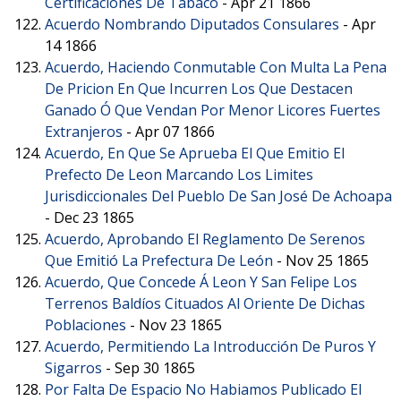
Certificaciones De Tabaco
-
Apr 21 1866
Acuerdo Nombrando Diputados Consulares
-
Apr
14 1866
Acuerdo, Haciendo Conmutable Con Multa La Pena
De Pricion En Que Incurren Los Que Destacen
Ganado Ó Que Vendan Por Menor Licores Fuertes
Extranjeros
-
Apr 07 1866
Acuerdo, En Que Se Aprueba El Que Emitio El
Prefecto De Leon Marcando Los Limites
Jurisdiccionales Del Pueblo De San José De Achoapa
-
Dec 23 1865
Acuerdo, Aprobando El Reglamento De Serenos
Que Emitió La Prefectura De León
-
Nov 25 1865
Acuerdo, Que Concede Á Leon Y San Felipe Los
Terrenos Baldíos Cituados Al Oriente De Dichas
Poblaciones
-
Nov 23 1865
Acuerdo, Permitiendo La Introducción De Puros Y
Sigarros
-
Sep 30 1865
Por Falta De Espacio No Habiamos Publicado El