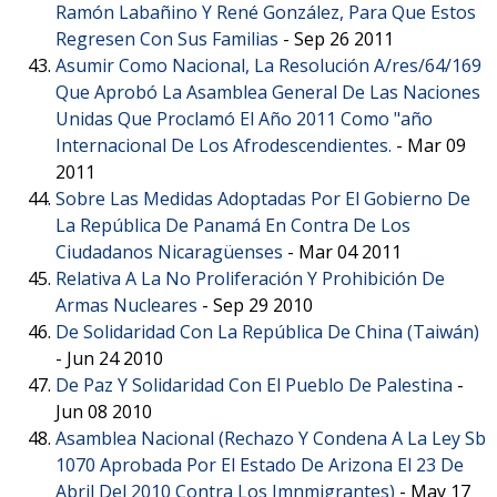
Ramón Labañino Y René González, Para Que Estos
Regresen Con Sus Familias
-
Sep 26 2011
Asumir Como Nacional, La Resolución A/res/64/169
Que Aprobó La Asamblea General De Las Naciones
Unidas Que Proclamó El Año 2011 Como "año
Internacional De Los Afrodescendientes.
-
Mar 09
2011
Sobre Las Medidas Adoptadas Por El Gobierno De
La República De Panamá En Contra De Los
Ciudadanos Nicaragüenses
-
Mar 04 2011
Relativa A La No Proliferación Y Prohibición De
Armas Nucleares
-
Sep 29 2010
De Solidaridad Con La República De China (Taiwán)
-
Jun 24 2010
De Paz Y Solidaridad Con El Pueblo De Palestina
-
Jun 08 2010
Asamblea Nacional (Rechazo Y Condena A La Ley Sb
1070 Aprobada Por El Estado De Arizona El 23 De
Abril Del 2010 Contra Los Imnmigrantes)
-
May 17