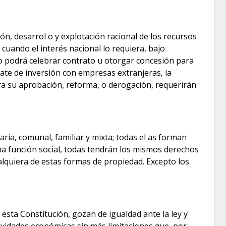
n, desarrol o y explotación racional de los recursos
cuando el interés nacional lo requiera, bajo
ado podrá celebrar contrato u otorgar concesión para
rate de inversión con empresas extranjeras, la
a su aprobación, reforma, o derogación, requerirán
ria, comunal, familiar y mixta; todas el as forman
una función social, todas tendrán los mismos derechos
alquiera de estas formas de propiedad. Excepto los
sta Constitución, gozan de igualdad ante la ley y
actividades económicas sin más limitaciones que, por