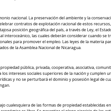
onio nacional. La preservación del ambiente y la conservació
lebrar contratos de explotación racional de estos recursos, 
ajosa posición geográfica del país, a través de Ley, el Est
nal interoceánico, las cuales deberán considerar cuando se t
nales para promover el empleo. Las leyes de la materia par
utados de la Asamblea Nacional de Nicaragua.
propiedad pública, privada, cooperativa, asociativa, comunita
a los intereses sociales superiores de la nación y cumplen 
ídicas y no se perturbará el dominio y posesión legal de cu
ongan.
o cualesquiera de las formas de propiedad establecidas en e
a económica es libre. Se garantiza el pleno ejercicio de las 