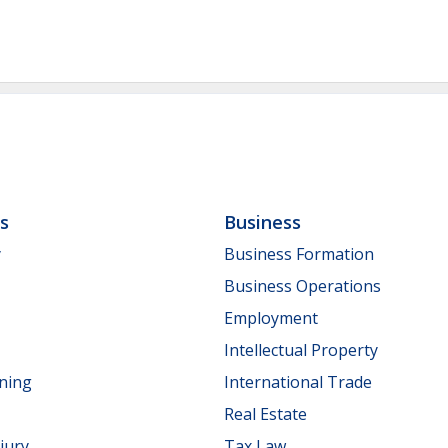
ls
Business
y
Business Formation
Business Operations
Employment
Intellectual Property
nning
International Trade
Real Estate
jury
Tax Law