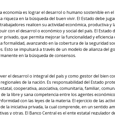
la economía es lograr el desarrol o humano sostenible en el 
la riqueza en la búsqueda del buen vivir. El Estado debe jugar
s trabajadores realicen su actividad económica, productiva y
buir con el desarrol o económico y social del país. El Estado 
or privado, que permita mejorar la funcionalidad y eficiencia 
a formalidad, avanzando en la cobertura de la seguridad socia
. Esto se impulsará a través de un modelo de alianza del g
permanente en la búsqueda de consensos.
r el desarrol o integral del país y como gestor del bien co
 y regionales de la nación. Es responsabilidad del Estado p
statal, cooperativa, asociativa, comunitaria, familiar, comu
a de la libre y sana competencia entre los agentes económicos
ormidad con las leyes de la materia. El ejercicio de las ac
o de la iniciativa privada, la cual comprende, en un sentido
as y otras. El Banco Central es el ente estatal regulador d