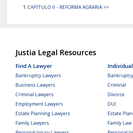
CAPÍTULO II - REFORMA AGRARIA >>
Justia Legal Resources
Find A Lawyer
Individua
Bankruptcy Lawyers
Bankruptc
Business Lawyers
Criminal
Criminal Lawyers
Divorce
Employment Lawyers
DUI
Estate Planning Lawyers
Estate Pla
Family Lawyers
Family Law
Personal Injury Lawyers
Personal In