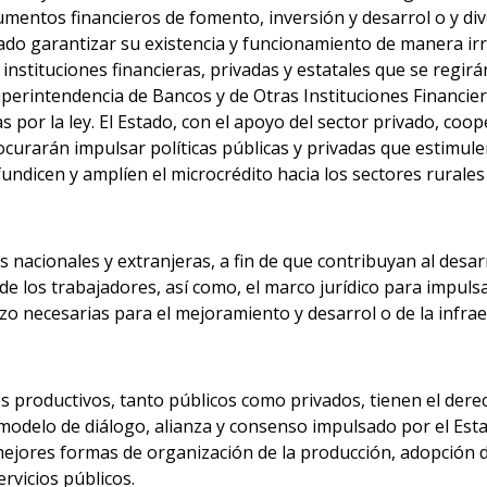
rumentos financieros de fomento, inversión y desarrol o y di
do garantizar su existencia y funcionamiento de manera irre
instituciones financieras, privadas y estatales que se regirá
uperintendencia de Bancos y de Otras Instituciones Financier
por la ley. El Estado, con el apoyo del sector privado, coop
rocurarán impulsar políticas públicas y privadas que estimu
undicen y amplíen el microcrédito hacia los sectores rurales
s nacionales y extranjeras, a fin de que contribuyan al desar
e los trabajadores, así como, el marco jurídico para impulsa
o necesarias para el mejoramiento y desarrol o de la infraest
 productivos, tanto públicos como privados, tienen el derech
odelo de diálogo, alianza y consenso impulsado por el Estado
mejores formas de organización de la producción, adopción d
rvicios públicos.